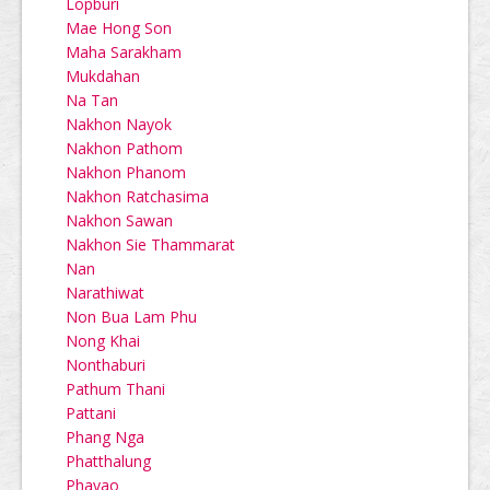
Lopburi
Mae Hong Son
Maha Sarakham
Mukdahan
Na Tan
Nakhon Nayok
Nakhon Pathom
Nakhon Phanom
Nakhon Ratchasima
Nakhon Sawan
Nakhon Sie Thammarat
Nan
Narathiwat
Non Bua Lam Phu
Nong Khai
Nonthaburi
Pathum Thani
Pattani
Phang Nga
Phatthalung
Phayao