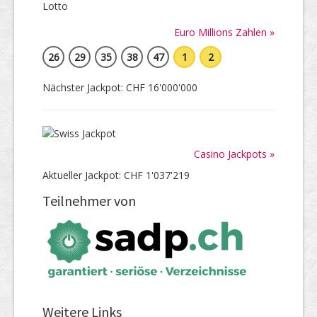
Euro Millions Zahlen »
26
29
35
38
47
1
2
Nächster Jackpot: CHF 16'000'000
Casino Jackpots »
Aktueller Jackpot: CHF 1'037'219
Teilnehmer von
Weitere Links