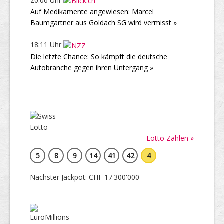
20:06 Uhr
Auf Medikamente angewiesen: Marcel
Baumgartner aus Goldach SG wird vermisst »
18:11 Uhr
Die letzte Chance: So kämpft die deutsche
Autobranche gegen ihren Untergang »
Lotto Zahlen »
5
8
9
14
41
42
4
Nächster Jackpot: CHF 17'300'000