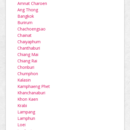
Amnat Charoen
Ang Thong
Bangkok
Burirum
Chachoengsao
Chainat
Chaiyaphum
Chanthaburi
Chiang Mai
Chiang Rai
Chonburi
Chumphon
Kalasin
Kamphaeng Phet
Khanchanaburi
Khon Kaen
Krabi
Lampang
Lamphun
Loei