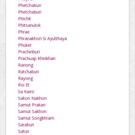
Phetchabun
Phetchaburi
Phichit
Phitsanulok
Phrae
Phranakhon Si Ayutthaya
Phuket
Prachinburi
Prachuap Khirikhan
Ranong
Ratchaburi
Rayong
Roi Et
Sa Kaeo
Sakon Nakhon
Samut Prakan
Samut Sakhon
Samut Songkhram
Saraburi
Satun