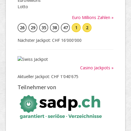
Euro Millions Zahlen »
26
29
35
38
47
1
2
Nächster Jackpot: CHF 16'000'000
Casino Jackpots »
Aktueller Jackpot: CHF 1'040'675
Teilnehmer von