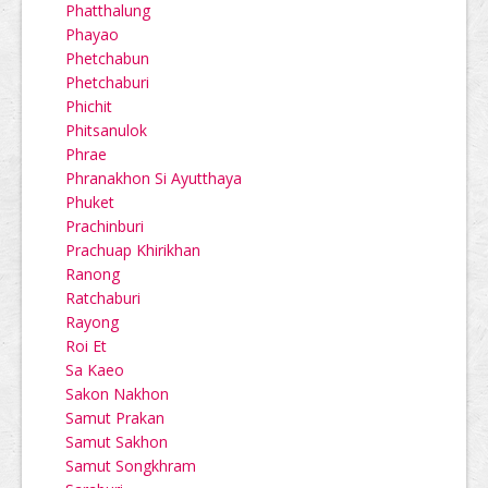
Phatthalung
Phayao
Phetchabun
Phetchaburi
Phichit
Phitsanulok
Phrae
Phranakhon Si Ayutthaya
Phuket
Prachinburi
Prachuap Khirikhan
Ranong
Ratchaburi
Rayong
Roi Et
Sa Kaeo
Sakon Nakhon
Samut Prakan
Samut Sakhon
Samut Songkhram