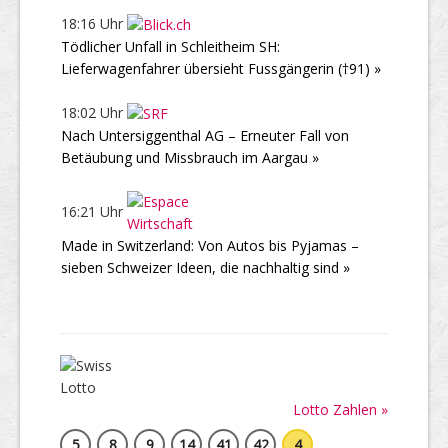
18:16 Uhr
Tödlicher Unfall in Schleitheim SH:
Lieferwagenfahrer übersieht Fussgängerin (†91) »
18:02 Uhr
Nach Untersiggenthal AG – Erneuter Fall von
Betäubung und Missbrauch im Aargau »
16:21 Uhr
Made in Switzerland: Von Autos bis Pyjamas –
sieben Schweizer Ideen, die nachhaltig sind »
Lotto Zahlen »
5
8
9
14
41
42
4