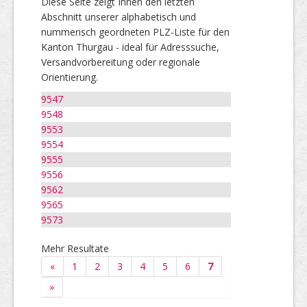
Diese Seite zeigt Ihnen den letzten
Abschnitt unserer alphabetisch und
nummerisch geordneten PLZ-Liste für den
Kanton Thurgau - ideal für Adresssuche,
Versandvorbereitung oder regionale
Orientierung.
9547
9548
9553
9554
9555
9556
9562
9565
9573
Mehr Resultate
«
1
2
3
4
5
6
7
»