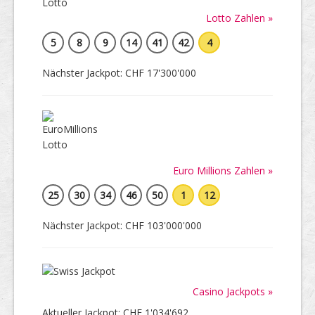
Lotto Zahlen »
5
8
9
14
41
42
4
Nächster Jackpot: CHF 17'300'000
Euro Millions Zahlen »
25
30
34
46
50
1
12
Nächster Jackpot: CHF 103'000'000
Casino Jackpots »
Aktueller Jackpot: CHF 1'034'692