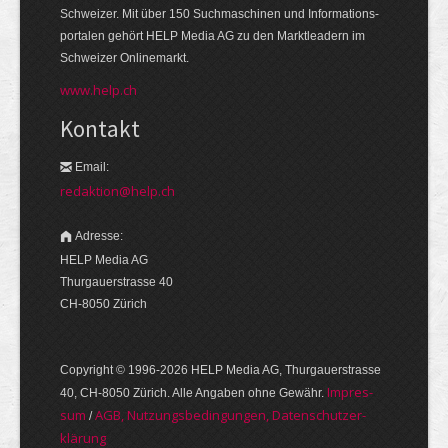
Schweizer. Mit über 150 Suchmaschinen und Informations­
portalen gehört HELP Media AG zu den Markt­leadern im
Schweizer Onlinemarkt.
www.help.ch
Kontakt
Email:
redaktion@help.ch
Adresse:
HELP Media AG
Thurgauerstrasse 40
CH-8050 Zürich
Copyright © 1996-2026 HELP Media AG, Thurgauer­strasse
Im­pres­
40, CH-8050 Zürich. Alle Angaben ohne Gewähr.
sum
AGB, Nut­zungs­bedin­gungen, Daten­schutz­er­
/
klärung