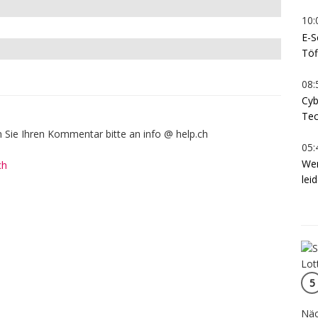
10:
E-S
Töf
08:
Cyb
Tec
Sie Ihren Kommentar bitte an info @ help.ch
05:
Wen
ch
lei
5
Näc