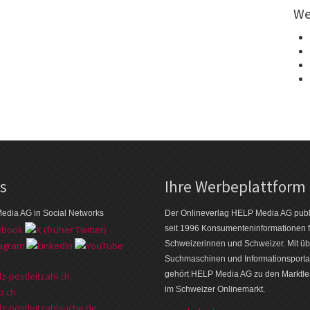
We
ks
Ihre Werbeplattform
edia AG in Social Networks
Der Onlineverlag HELP Media AG publi
seit 1996 Konsumenten­informationen f
Schweizerinnen und Schweizer. Mit üb
Suchmaschinen und Informations­porta
gehört HELP Media AG zu den Markt­l
z-postleitzahl.ch
im Schweizer Onlinemarkt.
p.ch
z-postleitzahlsuche.de