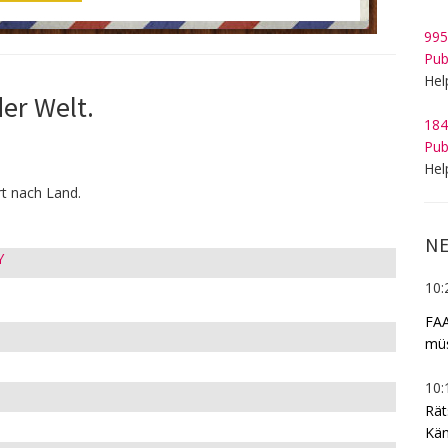
995
Pub
Hel
der Welt.
184
Pub
Hel
rt nach Land.
NE
Y
10:
FAA
müs
10:
Rät
Kän