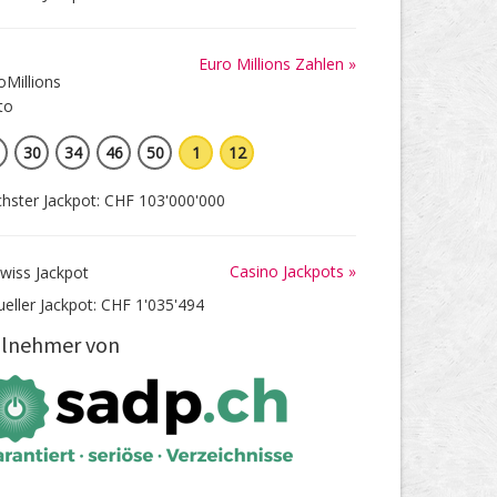
Euro Millions Zahlen »
30
34
46
50
1
12
hster Jackpot: CHF 103'000'000
Casino Jackpots »
ueller Jackpot: CHF 1'035'494
ilnehmer von