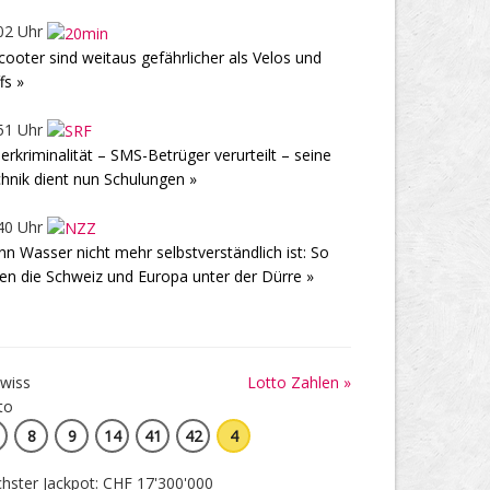
02 Uhr
cooter sind weitaus gefährlicher als Velos und
fs »
51 Uhr
erkriminalität – SMS-Betrüger verurteilt – seine
hnik dient nun Schulungen »
40 Uhr
n Wasser nicht mehr selbstverständlich ist: So
den die Schweiz und Europa unter der Dürre »
Lotto Zahlen »
8
9
14
41
42
4
hster Jackpot: CHF 17'300'000