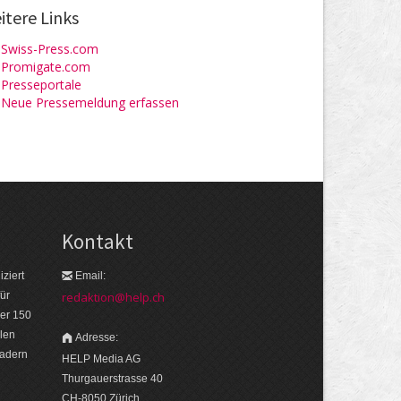
itere Links
Swiss-Press.com
Promigate.com
Presseportale
Neue Pressemeldung erfassen
Kontakt
ziert
Email:
ür
redaktion@help.ch
er 150
len
Adresse:
eadern
HELP Media AG
Thurgauerstrasse 40
CH-8050 Zürich