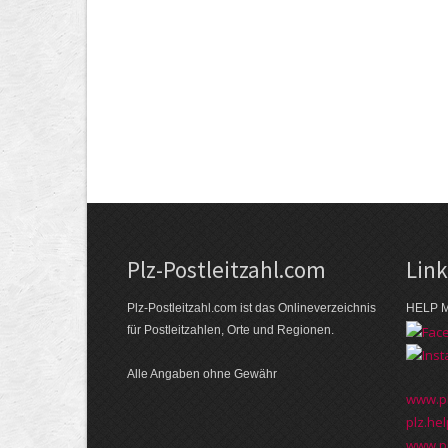
Plz-Postleitzahl.com
Lin
Plz-Postleitzahl.com ist das Onlineverzeichnis
HELP M
für Postleitzahlen, Orte und Regionen.
Alle Angaben ohne Gewähr
www.pl
plz.hel
www.pl