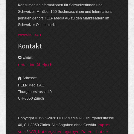
Konsumenten­informationen für Schweizerinnen und
Schweizer. Mit über 150 Suchmaschinen und Informations­
portalen gehört HELP Media AG zu den Markt­leadern im
Schweizer Onlinemarkt.
www.help.ch
Kontakt
Email:
redaktion@help.ch
Adresse:
HELP Media AG
Thurgauerstrasse 40
CH-8050 Zürich
Copyright © 1996-2026 HELP Media AG, Thurgauer­strasse
Im­pres­
40, CH-8050 Zürich. Alle Angaben ohne Gewähr.
sum
AGB, Nut­zungs­bedin­gungen, Daten­schutz­er­
/