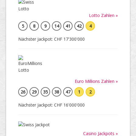
Lotto Zahlen »
5
8
9
14
41
42
4
Nächster Jackpot: CHF 17'300'000
Euro Millions Zahlen »
26
29
35
38
47
1
2
Nächster Jackpot: CHF 16'000'000
Casino Jackpots »