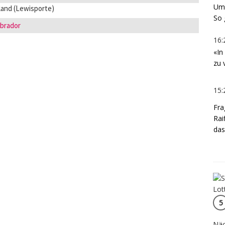
Umd
and (Lewisporte)
So 
brador
16:
«In
zu 
15:
Fra
Rai
das
5
Näc