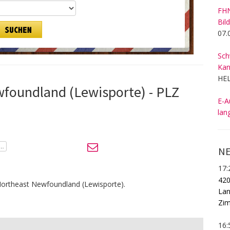
FHN
Bil
07.
Sch
Kan
HEL
wfoundland (Lewisporte) - PLZ
E-A
lan
NE
17:
420
Northeast Newfoundland (Lewisporte).
Lan
Zim
16: