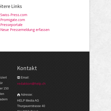
itere Links
Swiss-Press.com
Promigate.com
Presseportale
Neue Pressemeldung erfassen
Kontakt
ziert
Email:
ür
redaktion@help.ch
er 150
len
Adresse:
eadern
HELP Media AG
Thurgauerstrasse 40