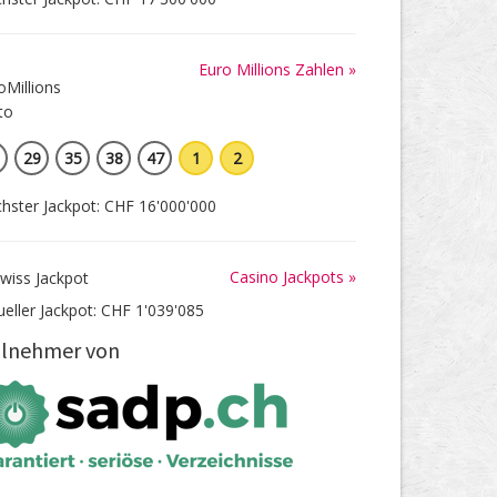
Euro Millions Zahlen »
29
35
38
47
1
2
hster Jackpot: CHF 16'000'000
Casino Jackpots »
ueller Jackpot: CHF 1'039'085
ilnehmer von