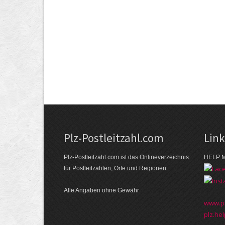
Plz-Postleitzahl.com
Lin
Plz-Postleitzahl.com ist das Onlineverzeichnis
HELP M
für Postleitzahlen, Orte und Regionen.
Alle Angaben ohne Gewähr
www.pl
plz.hel