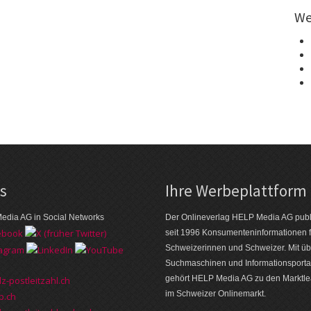
We
ks
Ihre Werbeplattform
edia AG in Social Networks
Der Onlineverlag HELP Media AG publi
seit 1996 Konsumenten­informationen f
Schweizerinnen und Schweizer. Mit üb
Suchmaschinen und Informations­porta
gehört HELP Media AG zu den Markt­l
z-postleitzahl.ch
im Schweizer Onlinemarkt.
p.ch