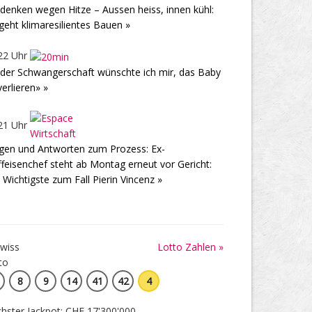
enken wegen Hitze – Aussen heiss, innen kühl:
geht klimaresilientes Bauen »
22 Uhr
 der Schwangerschaft wünschte ich mir, das Baby
verlieren» »
21 Uhr
gen und Antworten zum Prozess: Ex-
ffeisenchef steht ab Montag erneut vor Gericht:
 Wichtigste zum Fall Pierin Vincenz »
Lotto Zahlen »
8
9
14
41
42
4
hster Jackpot: CHF 17'300'000