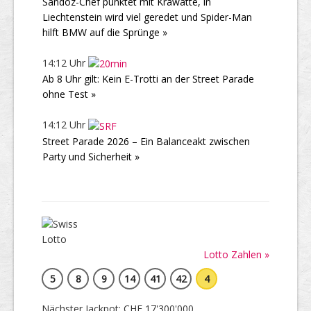
Sandoz-Chef punktet mit Krawatte, in
Liechtenstein wird viel geredet und Spider-Man
hilft BMW auf die Sprünge »
14:12 Uhr
Ab 8 Uhr gilt: Kein E-Trotti an der Street Parade
ohne Test »
14:12 Uhr
Street Parade 2026 – Ein Balanceakt zwischen
Party und Sicherheit »
Lotto Zahlen »
5
8
9
14
41
42
4
Nächster Jackpot: CHF 17'300'000