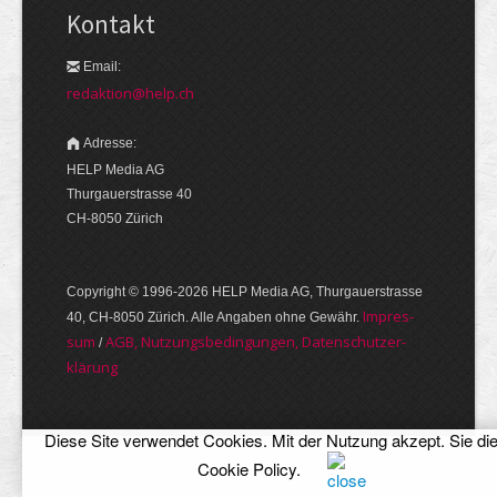
Kontakt
Email:
redaktion@help.ch
Adresse:
HELP Media AG
Thurgauerstrasse 40
CH-8050 Zürich
Copyright © 1996-2026 HELP Media AG, Thurgauer­strasse
Im­pres­
40, CH-8050 Zürich. Alle Angaben ohne Gewähr.
sum
AGB, Nut­zungs­bedin­gungen, Daten­schutz­er­
/
klärung
Diese Site verwendet Cookies. Mit der Nutzung akzept. Sie di
Cookie Policy
.