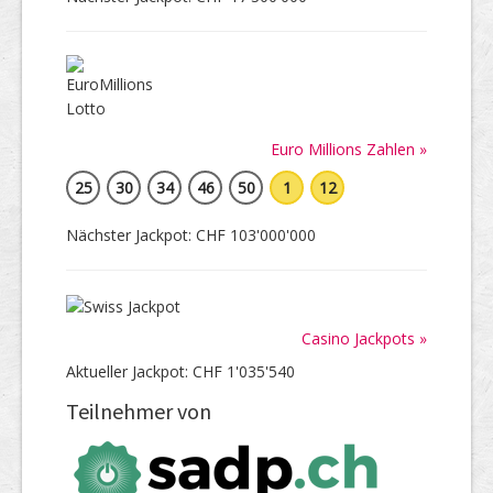
Euro Millions Zahlen »
25
30
34
46
50
1
12
Nächster Jackpot: CHF 103'000'000
Casino Jackpots »
Aktueller Jackpot: CHF 1'035'540
Teilnehmer von