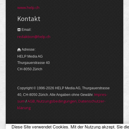
www.help.ch
Kontakt
Email:
redaktion@help.ch
Adresse:
HELP Media AG
Thurgauerstrasse 40
CH-8050 Zürich
Copyright © 1996-2026 HELP Media AG, Thurgauer­strasse
Im­pres­
40, CH-8050 Zürich. Alle Angaben ohne Gewähr.
sum
AGB, Nut­zungs­bedin­gungen, Daten­schutz­er­
/
klärung
Diese Site verwendet Cookies. Mit der Nutzung akzept. Sie di