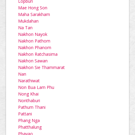
Lopburi
Mae Hong Son
Maha Sarakham
Mukdahan
Na Tan
Nakhon Nayok
Nakhon Pathom
Nakhon Phanom
Nakhon Ratchasima
Nakhon Sawan
Nakhon Sie Thammarat
Nan
Narathiwat
Non Bua Lam Phu
Nong Khai
Nonthaburi
Pathum Thani
Pattani
Phang Nga
Phatthalung
Phayao