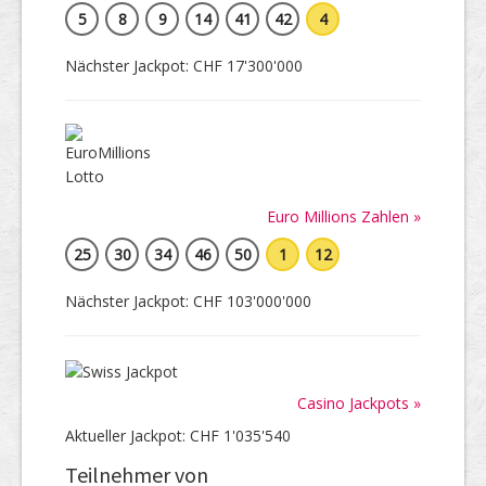
5
8
9
14
41
42
4
Nächster Jackpot: CHF 17'300'000
Euro Millions Zahlen »
25
30
34
46
50
1
12
Nächster Jackpot: CHF 103'000'000
Casino Jackpots »
Aktueller Jackpot: CHF 1'035'540
Teilnehmer von