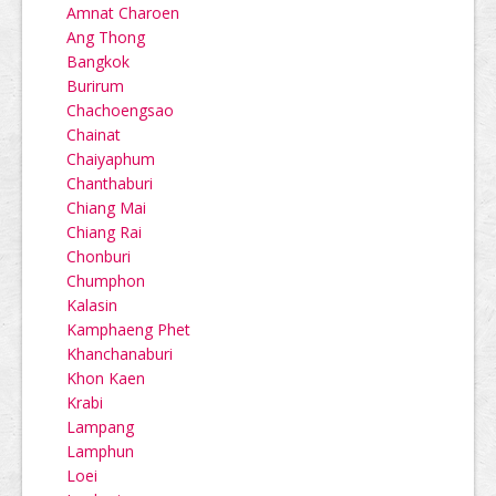
Amnat Charoen
Ang Thong
Bangkok
Burirum
Chachoengsao
Chainat
Chaiyaphum
Chanthaburi
Chiang Mai
Chiang Rai
Chonburi
Chumphon
Kalasin
Kamphaeng Phet
Khanchanaburi
Khon Kaen
Krabi
Lampang
Lamphun
Loei