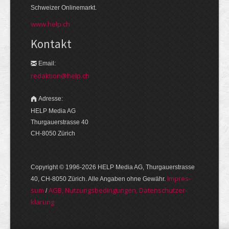
Schweizer Onlinemarkt.
www.help.ch
Kontakt
Email:
redaktion@help.ch
Adresse:
HELP Media AG
Thurgauerstrasse 40
CH-8050 Zürich
Copyright © 1996-2026 HELP Media AG, Thurgauer­strasse
Im­pres­
40, CH-8050 Zürich. Alle Angaben ohne Gewähr.
sum
AGB, Nut­zungs­bedin­gungen, Daten­schutz­er­
/
klärung