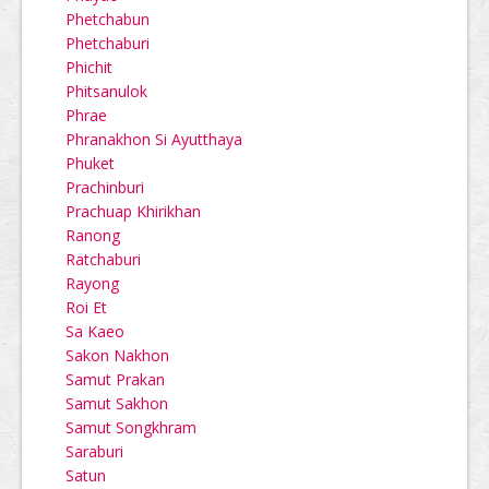
Phetchabun
Phetchaburi
Phichit
Phitsanulok
Phrae
Phranakhon Si Ayutthaya
Phuket
Prachinburi
Prachuap Khirikhan
Ranong
Ratchaburi
Rayong
Roi Et
Sa Kaeo
Sakon Nakhon
Samut Prakan
Samut Sakhon
Samut Songkhram
Saraburi
Satun