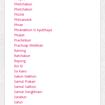
Phetchabun
Phetchaburi
Phichit
Phitsanulok
Phrae
Phranakhon Si Ayutthaya
Phuket
Prachinburi
Prachuap Khirikhan
Ranong
Ratchaburi
Rayong
Roi Et
Sa Kaeo
Sakon Nakhon
Samut Prakan
Samut Sakhon
Samut Songkhram
Saraburi
Satun