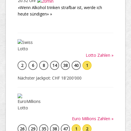
20:32 Uhr
«Wenn Alkohol trinken strafbar ist, werde ich
heute sündigen» »
Lotto Zahlen »
2
6
8
14
38
40
1
Nächster Jackpot: CHF 18'200'000
Euro Millions Zahlen »
26
29
35
38
47
1
2