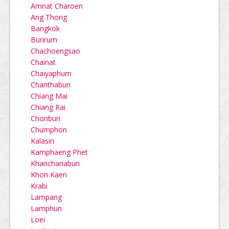
Amnat Charoen
Ang Thong
Bangkok
Burirum
Chachoengsao
Chainat
Chaiyaphum
Chanthaburi
Chiang Mai
Chiang Rai
Chonburi
Chumphon
Kalasin
Kamphaeng Phet
Khanchanaburi
Khon Kaen
Krabi
Lampang
Lamphun
Loei