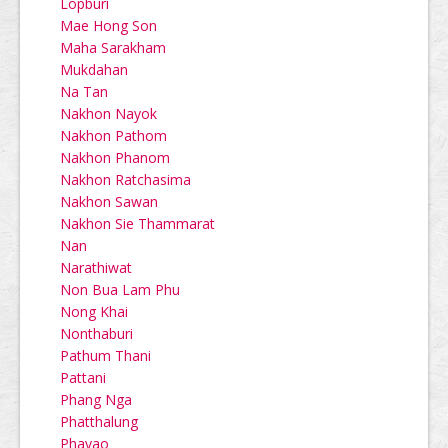
Lopburi
Mae Hong Son
Maha Sarakham
Mukdahan
Na Tan
Nakhon Nayok
Nakhon Pathom
Nakhon Phanom
Nakhon Ratchasima
Nakhon Sawan
Nakhon Sie Thammarat
Nan
Narathiwat
Non Bua Lam Phu
Nong Khai
Nonthaburi
Pathum Thani
Pattani
Phang Nga
Phatthalung
Phayao