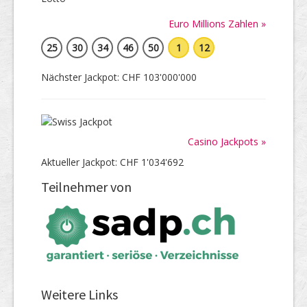
Euro Millions Zahlen »
25
30
34
46
50
1
12
Nächster Jackpot: CHF 103'000'000
Casino Jackpots »
Aktueller Jackpot: CHF 1'034'692
Teilnehmer von
Weitere Links