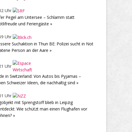
02 Uhr
fer Pegel am Untersee – Schlamm statt
tlifreude und Feriengäste »
59 Uhr
ssere Suchaktion in Thun BE: Polizei sucht in Not
atene Person an der Aare »
21 Uhr
e in Switzerland: Von Autos bis Pyjamas –
ben Schweizer Ideen, die nachhaltig sind »
01 Uhr
gobjekt mit Sprengstoff blieb in Leipzig
ntdeckt: Wie schützt man einen Flughafen vor
hnen? »