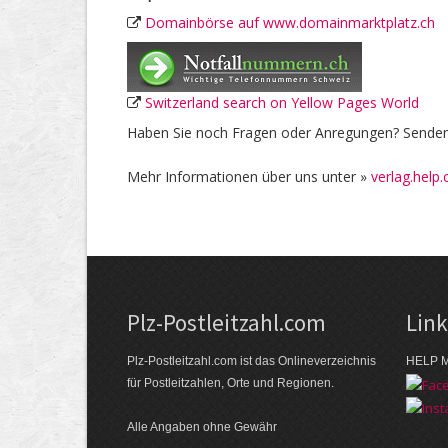
Domainbörse auf www.domainmarktplatz.ch
Switzerland search on Yellow Pages World
Haben Sie noch Fragen oder Anregungen? Senden 
Mehr Informationen über uns unter »
verlag.help.
Plz-Postleitzahl.com
Lin
Plz-Postleitzahl.com ist das Onlineverzeichnis
HELP M
für Postleitzahlen, Orte und Regionen.
Alle Angaben ohne Gewähr