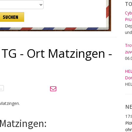
TO
Cyb
Prü
Dep
und
Tro
 TG - Ort Matzingen -
zuv
06.
HEL
Dom
HEL
 Matzingen.
NE
17:
 Matzingen:
Plö
ohn