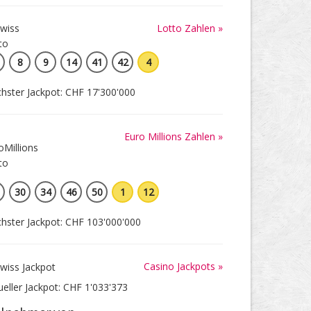
Lotto Zahlen »
8
9
14
41
42
4
hster Jackpot: CHF 17'300'000
Euro Millions Zahlen »
30
34
46
50
1
12
hster Jackpot: CHF 103'000'000
Casino Jackpots »
ueller Jackpot: CHF 1'033'373