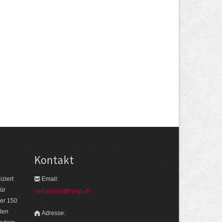
Kontakt
ziert
Email:
ür
redaktion@help.ch
er 150
len
Adresse: