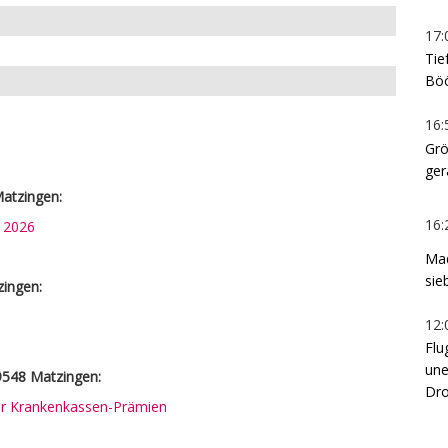
17:
Tie
Böö
16:
Grö
ger
atzingen:
16:
n 2026
Mad
sie
zingen:
12:
Flu
une
9548 Matzingen:
Dro
rer Krankenkassen-Prämien