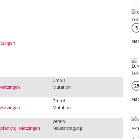
5
Näc
atzingen
:
GmbH
25
 Matzingen
Mutation
Näc
GmbH
 Matzingen
Mutation
Verein
opfan.ch), Matzingen
Neueintragung
Akt