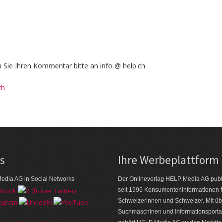
Sie Ihren Kommentar bitte an info @ help.ch
ch
ks
Ihre Werbeplattform
edia AG in Social Networks
Der Onlineverlag HELP Media AG publi
seit 1996 Konsumenten­informationen f
Schweizerinnen und Schweizer. Mit üb
Suchmaschinen und Informations­porta