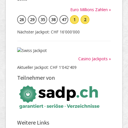
Euro Millions Zahlen »
26
29
35
38
47
1
2
Nächster Jackpot: CHF 16'000'000
Casino Jackpots »
Aktueller Jackpot: CHF 1'042'409
Teilnehmer von
Weitere Links