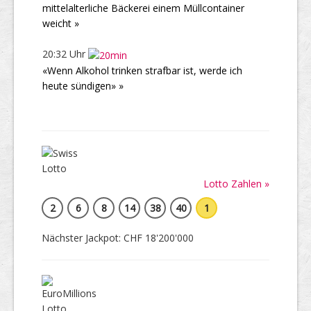
mittelalterliche Bäckerei einem Müllcontainer
weicht »
20:32 Uhr
«Wenn Alkohol trinken strafbar ist, werde ich
heute sündigen» »
Lotto Zahlen »
2
6
8
14
38
40
1
Nächster Jackpot: CHF 18'200'000