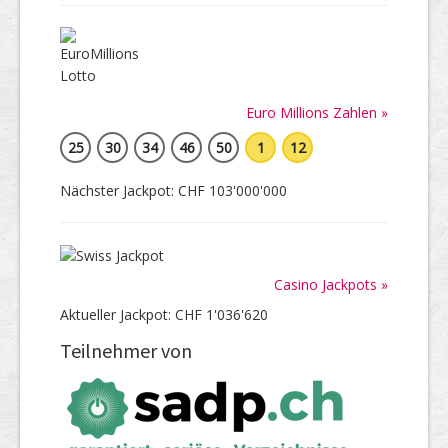
Euro Millions Zahlen »
25
30
34
46
50
1
12
Nächster Jackpot: CHF 103'000'000
Casino Jackpots »
Aktueller Jackpot: CHF 1'036'620
Teilnehmer von