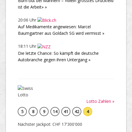
Burn-out bei Männern – «Mein grösstes Druckfeld
ist die Arbeit» »
20:06 Uhr
Auf Medikamente angewiesen: Marcel
Baumgartner aus Goldach SG wird vermisst »
18:11 Uhr
Die letzte Chance: So kämpft die deutsche
Autobranche gegen ihren Untergang »
Lotto Zahlen »
5
8
9
14
41
42
4
Nächster Jackpot: CHF 17'300'000