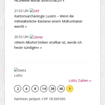
Hitzewelle wurde unterschätzt» »
21:02 Uhr
Kantonsarchäologie Luzern – Wenn die
mittelalterliche Bäckerei einem Müllcontainer
weicht »
20:32 Uhr
«Wenn Alkohol trinken strafbar ist, werde ich
heute sündigen» »
Lotto Zahlen »
2
6
8
14
38
40
1
Nächster Jackpot: CHF 18'200'000