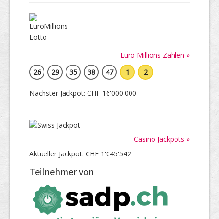
Euro Millions Zahlen »
26
29
35
38
47
1
2
Nächster Jackpot: CHF 16'000'000
Casino Jackpots »
Aktueller Jackpot: CHF 1'045'542
Teilnehmer von