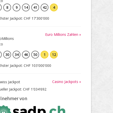
8
9
14
41
42
4
hster Jackpot: CHF 17'300'000
Euro Millions Zahlen »
30
34
46
50
1
12
hster Jackpot: CHF 103'000'000
Casino Jackpots »
ueller Jackpot: CHF 1'034'692
ilnehmer von