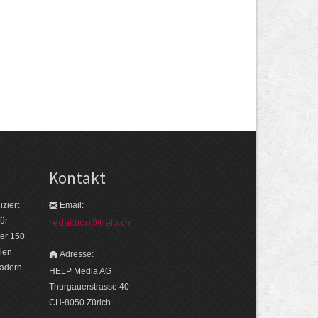
Kontakt
ziert
Email:
ür
redaktion@help.ch
er 150
len
Adresse:
eadern
HELP Media AG
Thurgauerstrasse 40
CH-8050 Zürich