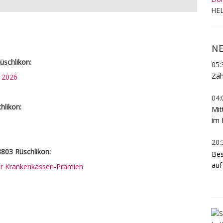
HEL
NE
schlikon:
05:
Zah
n 2026
04:
hlikon:
Mit
im 
20:
8803 Rüschlikon:
Bes
auf
rer Krankenkassen-Prämien