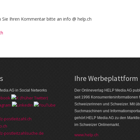
Sie Ihren Kommentar bitte an info @ help.ch
ch
ks
Ihre Werbeplattform
edia AG in Social Networks
Der Onlineverlag HELP Media AG publi
seit 1996 Konsumenten­informationen f
Schweizerinnen und Schweizer. Mit üb
Suchmaschinen und Informations­porta
gehört HELP Media AG zu den Markt­l
z-postleitzahl.ch
im Schweizer Onlinemarkt.
p.ch
z-postleitzahlsuche.de
www.help.ch