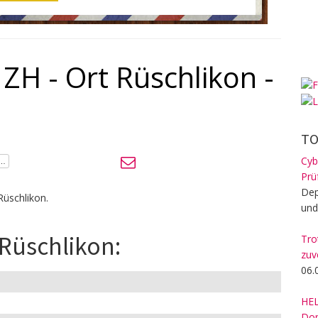
ZH - Ort Rüschlikon -
TO
Cyb
Prü
Dep
Rüschlikon.
und
 Rüschlikon:
Tro
zuv
06.
HEL
Dom