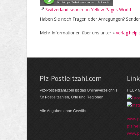
Switzerland search on Yellow Pages World
Haben Sie noch Fragen oder Anregungen? Senden 
Mehr Informationen über uns unter »
verlag.help.
Plz-Postleitzahl.com
Lin
Plz-Postleitzahl.com ist das Onlineverzeichnis
HELP M
für Postleitzahlen, Orte und Regionen.
Alle Angaben ohne Gewähr
www.pl
plz.hel
www.pl