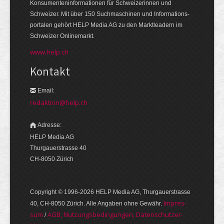
Konsumenten­informationen für Schweizerinnen und
Schweizer. Mit über 150 Suchmaschinen und Informations­
portalen gehört HELP Media AG zu den Markt­leadern im
Schweizer Onlinemarkt.
www.help.ch
Kontakt
Email:
redaktion@help.ch
Adresse:
HELP Media AG
Thurgauerstrasse 40
CH-8050 Zürich
Copyright © 1996-2026 HELP Media AG, Thurgauer­strasse
Im­pres­
40, CH-8050 Zürich. Alle Angaben ohne Gewähr.
sum
AGB, Nut­zungs­bedin­gungen, Daten­schutz­er­
/