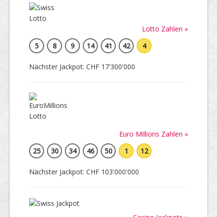
Lotto Zahlen »
5
8
9
14
41
42
4
Nächster Jackpot: CHF 17'300'000
Euro Millions Zahlen »
25
30
34
46
50
1
12
Nächster Jackpot: CHF 103'000'000