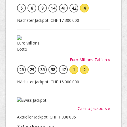
5
8
9
14
41
42
4
Nächster Jackpot: CHF 17'300'000
Euro Millions Zahlen »
26
29
35
38
47
1
2
Nächster Jackpot: CHF 16'000'000
Casino Jackpots »
Aktueller Jackpot: CHF 1'038'835