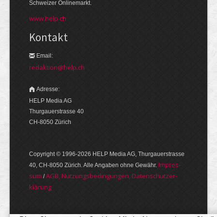
Schweizer Onlinemarkt.
www.help.ch
Kontakt
Email:
redaktion@help.ch
Adresse:
HELP Media AG
Thurgauerstrasse 40
CH-8050 Zürich
Copyright © 1996-2026 HELP Media AG, Thurgauer­strasse
Im­pres­
40, CH-8050 Zürich. Alle Angaben ohne Gewähr.
sum
AGB, Nut­zungs­bedin­gungen, Daten­schutz­er­
/
klärung