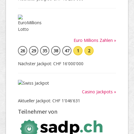
Euro Millions Zahlen »
26
29
35
38
47
1
2
Nächster Jackpot: CHF 16'000'000
Casino Jackpots »
Aktueller Jackpot: CHF 1'046'631
Teilnehmer von