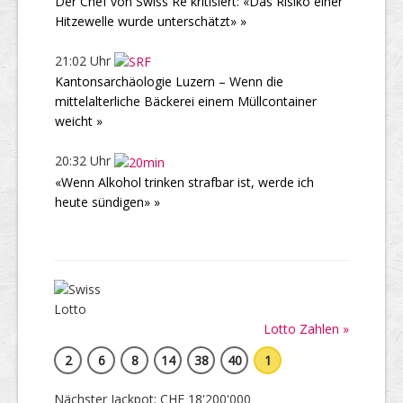
Der Chef von Swiss Re kritisiert: «Das Risiko einer
Hitzewelle wurde unterschätzt» »
21:02 Uhr
Kantonsarchäologie Luzern – Wenn die
mittelalterliche Bäckerei einem Müllcontainer
weicht »
20:32 Uhr
«Wenn Alkohol trinken strafbar ist, werde ich
heute sündigen» »
Lotto Zahlen »
2
6
8
14
38
40
1
Nächster Jackpot: CHF 18'200'000