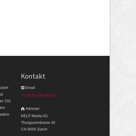
Kontakt
ziert
Email:
ür
redaktion@help.ch
er 150
len
Adresse:
eadern
HELP Media AG
Thurgauerstrasse 40
CH-8050 Zürich