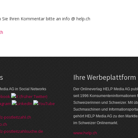
Sie Ihren Kommentar bitte an info @ help.ch
ch
ks
Ihre Werbeplattform
edia AG in Social Networks
Der Onlineverlag HELP Media AG publi
seit 1996 Konsumenten­informationen f
Schweizerinnen und Schweizer. Mit üb
Suchmaschinen und Informations­porta
gehört HELP Media AG zu den Markt­l
z-postleitzahl.ch
im Schweizer Onlinemarkt.
p.ch
z-postleitzahlsuche.de
www.help.ch