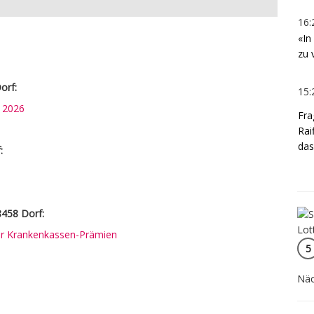
16:
«In
zu 
orf:
15:
n 2026
Fra
Rai
das
:
8458 Dorf:
rer Krankenkassen-Prämien
5
Näc