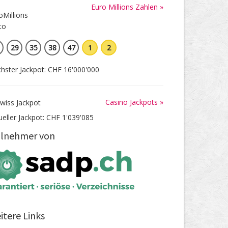
Euro Millions Zahlen »
29
35
38
47
1
2
hster Jackpot: CHF 16'000'000
Casino Jackpots »
ueller Jackpot: CHF 1'039'085
ilnehmer von
itere Links