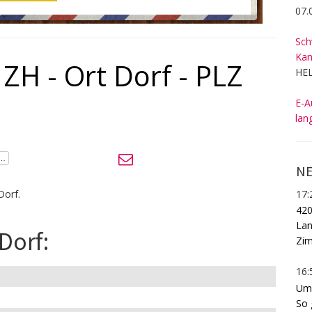
07.
Sch
Kan
ZH - Ort Dorf - PLZ
HEL
E-A
lan
NE
17:
Dorf.
420
Lan
Dorf:
Zim
16:
Umd
So 