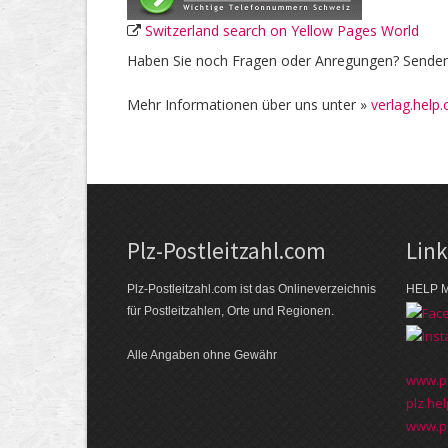
Switzerland search on Yellow Pages World
Haben Sie noch Fragen oder Anregungen? Senden 
Mehr Informationen über uns unter »
verlag.help.
Plz-Postleitzahl.com
Lin
Plz-Postleitzahl.com ist das Onlineverzeichnis
HELP M
für Postleitzahlen, Orte und Regionen.
Alle Angaben ohne Gewähr
www.pl
plz.hel
www.pl