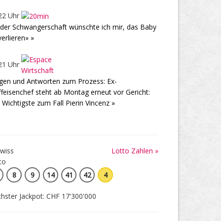
22 Uhr
 der Schwangerschaft wünschte ich mir, das Baby
verlieren» »
21 Uhr
gen und Antworten zum Prozess: Ex-
ffeisenchef steht ab Montag erneut vor Gericht:
 Wichtigste zum Fall Pierin Vincenz »
Lotto Zahlen »
8
9
14
41
42
4
hster Jackpot: CHF 17'300'000