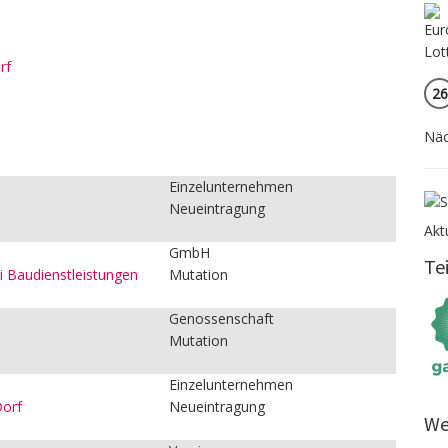
rf
26
Näc
:
Einzelunternehmen
Neueintragung
Akt
GmbH
Te
i Baudienstleistungen
Mutation
Genossenschaft
Mutation
Einzelunternehmen
Dorf
Neueintragung
We