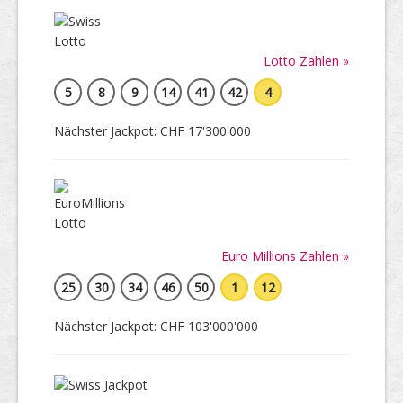
Lotto Zahlen »
5
8
9
14
41
42
4
Nächster Jackpot: CHF 17'300'000
Euro Millions Zahlen »
25
30
34
46
50
1
12
Nächster Jackpot: CHF 103'000'000