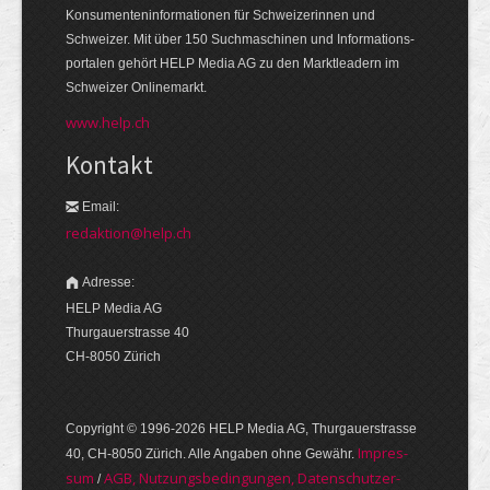
Konsumenten­informationen für Schweizerinnen und
Schweizer. Mit über 150 Suchmaschinen und Informations­
portalen gehört HELP Media AG zu den Markt­leadern im
Schweizer Onlinemarkt.
www.help.ch
Kontakt
Email:
redaktion@help.ch
Adresse:
HELP Media AG
Thurgauerstrasse 40
CH-8050 Zürich
Copyright © 1996-2026 HELP Media AG, Thurgauer­strasse
Im­pres­
40, CH-8050 Zürich. Alle Angaben ohne Gewähr.
sum
AGB, Nut­zungs­bedin­gungen, Daten­schutz­er­
/