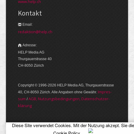
www.help.ch
Kontakt
Email:
redaktion@help.ch
Adresse:
HELP Media AG
Thurgauerstrasse 40
CH-8050 Zürich
Copyright © 1996-2026 HELP Media AG, Thurgauer­strasse
Im­pres­
40, CH-8050 Zürich. Alle Angaben ohne Gewähr.
sum
AGB, Nut­zungs­bedin­gungen, Daten­schutz­er­
/
klärung
Diese Site verwendet Cookies. Mit der Nutzung akzept. Sie di
Cookie Policy
.