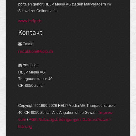
portalen gehört HELP Media AG zu den Markt­leadern im
Schweizer Onlinemarkt.
www.help.ch
Kontakt
Email:
redaktion@help.ch
Adresse:
HELP Media AG
Thurgauerstrasse 40
CH-8050 Zürich
Copyright © 1996-2026 HELP Media AG, Thurgauer­strasse
Im­pres­
40, CH-8050 Zürich. Alle Angaben ohne Gewähr.
sum
AGB, Nut­zungs­bedin­gungen, Daten­schutz­er­
/
klärung