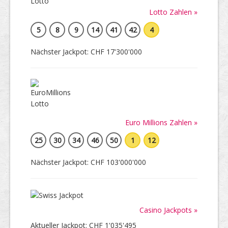
Lotto Zahlen »
5
8
9
14
41
42
4
Nächster Jackpot: CHF 17'300'000
Euro Millions Zahlen »
25
30
34
46
50
1
12
Nächster Jackpot: CHF 103'000'000
Casino Jackpots »
Aktueller Jackpot: CHF 1'035'495