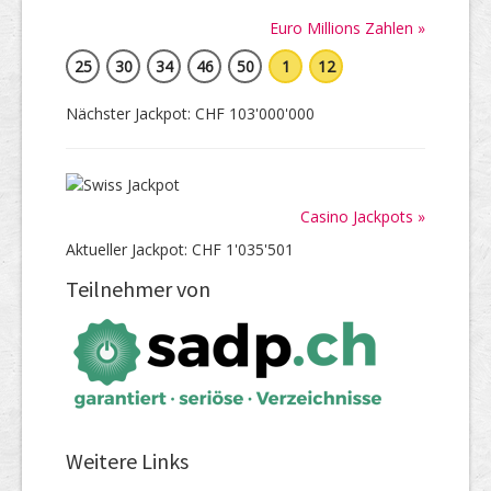
Euro Millions Zahlen »
25
30
34
46
50
1
12
Nächster Jackpot: CHF 103'000'000
Casino Jackpots »
Aktueller Jackpot: CHF 1'035'501
Teilnehmer von
Weitere Links