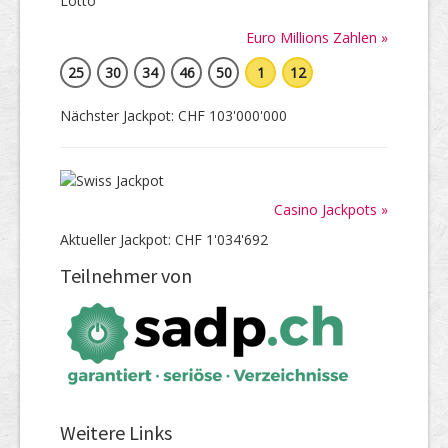
Euro Millions Zahlen »
25
30
34
46
50
1
12
Nächster Jackpot: CHF 103'000'000
Casino Jackpots »
Aktueller Jackpot: CHF 1'034'692
Teilnehmer von
Weitere Links