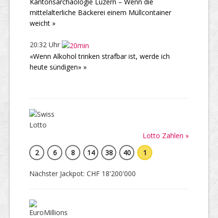
Kantonsarchäologie Luzern – Wenn die
mittelalterliche Bäckerei einem Müllcontainer
weicht »
20:32 Uhr
«Wenn Alkohol trinken strafbar ist, werde ich
heute sündigen» »
Lotto Zahlen »
2
6
8
14
38
40
1
Nächster Jackpot: CHF 18'200'000