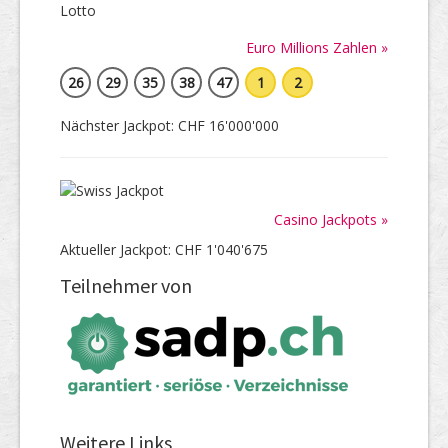
Euro Millions Zahlen »
26
29
35
38
47
1
2
Nächster Jackpot: CHF 16'000'000
Casino Jackpots »
Aktueller Jackpot: CHF 1'040'675
Teilnehmer von
Weitere Links