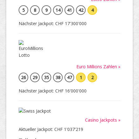
5
8
9
14
41
42
4
Nächster Jackpot: CHF 17'300'000
Euro Millions Zahlen »
26
29
35
38
47
1
2
Nächster Jackpot: CHF 16'000'000
Casino Jackpots »
Aktueller Jackpot: CHF 1'037'219