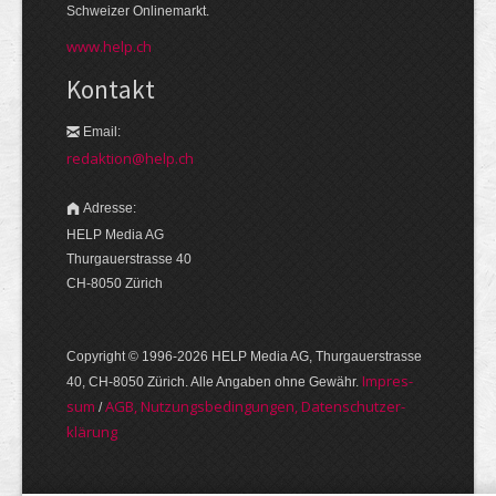
Schweizer Onlinemarkt.
www.help.ch
Kontakt
Email:
redaktion@help.ch
Adresse:
HELP Media AG
Thurgauerstrasse 40
CH-8050 Zürich
Copyright © 1996-2026 HELP Media AG, Thurgauer­strasse
Im­pres­
40, CH-8050 Zürich. Alle Angaben ohne Gewähr.
sum
AGB, Nut­zungs­bedin­gungen, Daten­schutz­er­
/
klärung