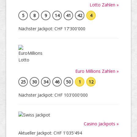
Lotto Zahlen »
5
8
9
14
41
42
4
Nächster Jackpot: CHF 17'300'000
Euro Millions Zahlen »
25
30
34
46
50
1
12
Nächster Jackpot: CHF 103'000'000
Casino Jackpots »
Aktueller Jackpot: CHF 1'035'494