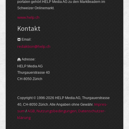
portalen gehört HELP Media AG zu den Markt­leadern im
Schweizer Onlinemarkt.
www.help.ch
Kontakt
Email:
redaktion@help.ch
Adresse:
HELP Media AG
Thurgauerstrasse 40
CH-8050 Zürich
Copyright © 1996-2026 HELP Media AG, Thurgauer­strasse
Im­pres­
40, CH-8050 Zürich. Alle Angaben ohne Gewähr.
sum
AGB, Nut­zungs­bedin­gungen, Daten­schutz­er­
/
klärung