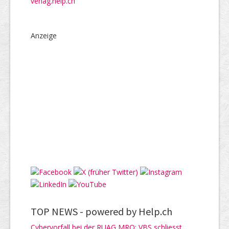
verlag.help.ch
Anzeige
TOP NEWS -
powered by Help.ch
Cybervorfall bei der RUAG MRO: VBS schliesst