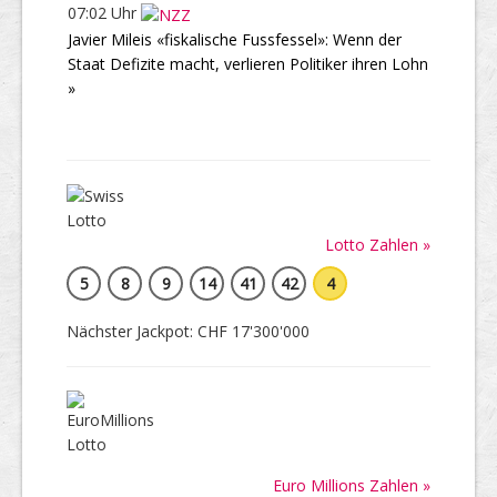
07:02 Uhr
Javier Mileis «fiskalische Fussfessel»: Wenn der
Staat Defizite macht, verlieren Politiker ihren Lohn
»
Lotto Zahlen »
5
8
9
14
41
42
4
Nächster Jackpot: CHF 17'300'000
Euro Millions Zahlen »