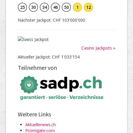
25
30
34
46
50
1
12
Nächster Jackpot: CHF 103'000'000
Casino Jackpots »
Aktueller Jackpot: CHF 1'033'154
Teilnehmer von
Weitere Links
Aktuellenews.ch
Promigate.com