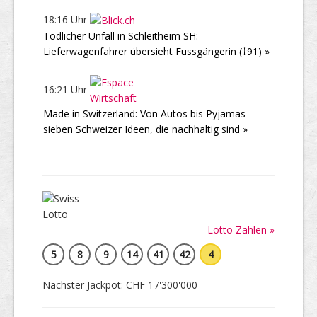
18:16 Uhr
Tödlicher Unfall in Schleitheim SH:
Lieferwagenfahrer übersieht Fussgängerin (†91) »
16:21 Uhr
Made in Switzerland: Von Autos bis Pyjamas –
sieben Schweizer Ideen, die nachhaltig sind »
Lotto Zahlen »
5
8
9
14
41
42
4
Nächster Jackpot: CHF 17'300'000