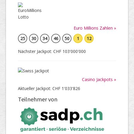
Euro Millions Zahlen »
25
30
34
46
50
1
12
Nächster Jackpot: CHF 103'000'000
Casino Jackpots »
Aktueller Jackpot: CHF 1'033'826
Teilnehmer von