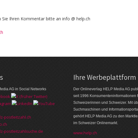
Sie Ihren Kommentar bitte an info @ help.ch
ch
ks
Ihre Werbeplattform
edia AG in Social Networks
Der Onlineverlag HELP Media AG publi
seit 1996 Konsumenten­informationen f
Schweizerinnen und Schweizer. Mit üb
Suchmaschinen und Informations­porta
gehört HELP Media AG zu den Markt­l
z-postleitzahl.ch
im Schweizer Onlinemarkt.
p.ch
z-postleitzahlsuche.de
www.help.ch