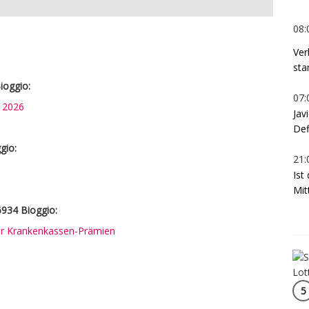
08:
Ver
sta
ioggio:
07:
n 2026
Jav
Def
gio:
21:
Ist
Mit
6934 Bioggio:
rer Krankenkassen-Prämien
5