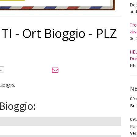
Dep
und
Tro
TI - Ort Bioggio - PLZ
zuv
06.
HEL
Dom
HEL
Bioggio.
NE
09:
 Bioggio:
Bri
09:
Pos
Ver