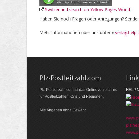
Switzerland search on Yellow Pages World
Haben Sie noch Fragen oder Anregungen? Senden 
Mehr Informationen über uns unter »
verlag.help.
Plz-Postleitzahl.com
Lin
Plz-Postleitzahl.com ist das Onlineverzeichnis
HELP M
für Postleitzahlen, Orte und Regionen.
Alle Angaben ohne Gewähr
www.pl
plz.hel
www.pl