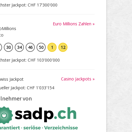
hster Jackpot: CHF 17'300'000
Euro Millions Zahlen »
30
34
46
50
1
12
hster Jackpot: CHF 103'000'000
Casino Jackpots »
ueller Jackpot: CHF 1'033'154
ilnehmer von