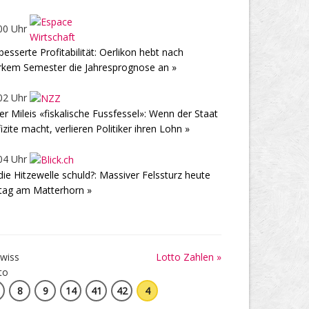
00 Uhr
besserte Profitabilität: Oerlikon hebt nach
rkem Semester die Jahresprognose an »
02 Uhr
ier Mileis «fiskalische Fussfessel»: Wenn der Staat
izite macht, verlieren Politiker ihren Lohn »
04 Uhr
 die Hitzewelle schuld?: Massiver Felssturz heute
tag am Matterhorn »
Lotto Zahlen »
8
9
14
41
42
4