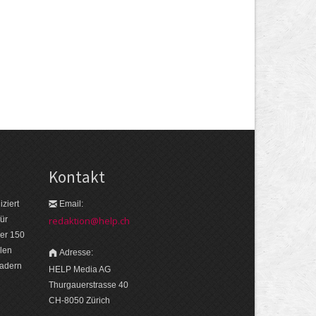
Kontakt
ziert
Email:
ür
redaktion@help.ch
er 150
len
Adresse:
eadern
HELP Media AG
Thurgauerstrasse 40
CH-8050 Zürich