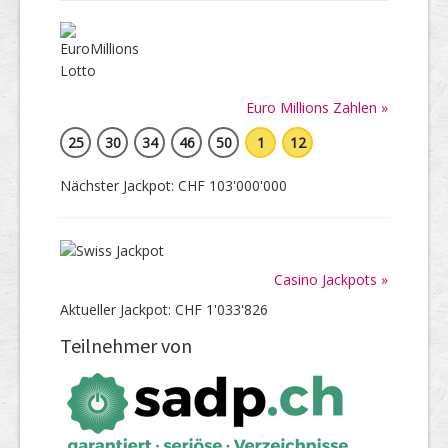
Euro Millions Zahlen »
25
30
34
46
50
1
12
Nächster Jackpot: CHF 103'000'000
Casino Jackpots »
Aktueller Jackpot: CHF 1'033'826
Teilnehmer von