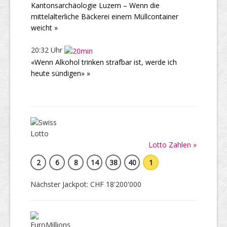
Kantonsarchäologie Luzern – Wenn die
mittelalterliche Bäckerei einem Müllcontainer
weicht »
20:32 Uhr
«Wenn Alkohol trinken strafbar ist, werde ich
heute sündigen» »
Lotto Zahlen »
2
6
8
14
38
40
1
Nächster Jackpot: CHF 18'200'000