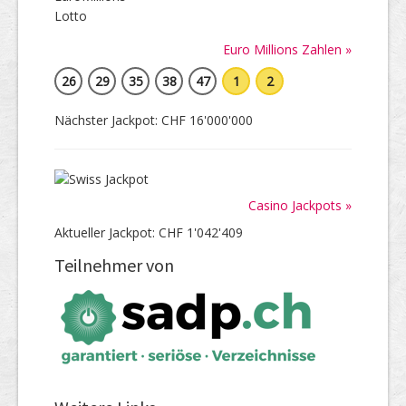
Euro Millions Zahlen »
26
29
35
38
47
1
2
Nächster Jackpot: CHF 16'000'000
Casino Jackpots »
Aktueller Jackpot: CHF 1'042'409
Teilnehmer von