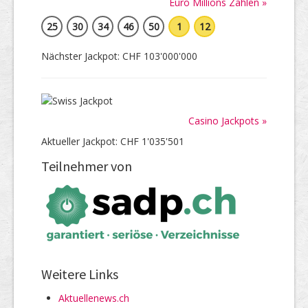
Euro Millions Zahlen »
25
30
34
46
50
1
12
Nächster Jackpot: CHF 103'000'000
Casino Jackpots »
Aktueller Jackpot: CHF 1'035'501
Teilnehmer von
Weitere Links
Aktuellenews.ch