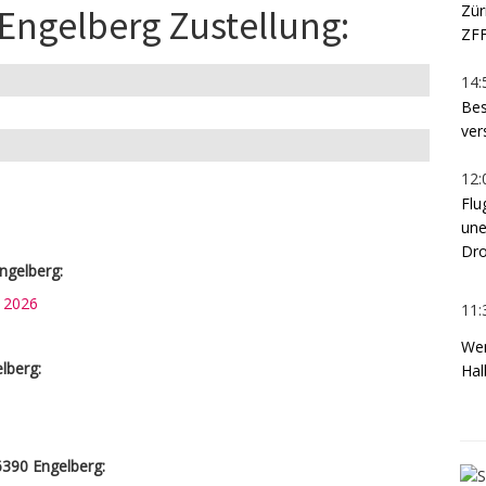
Zür
 Engelberg Zustellung:
ZFF
14:
Bes
ver
12:
Flu
une
Dro
ngelberg:
n 2026
11:
Wen
lberg:
Hal
6390 Engelberg: