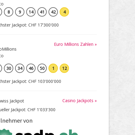
8
9
14
41
42
4
hster Jackpot: CHF 17'300'000
Euro Millions Zahlen »
30
34
46
50
1
12
hster Jackpot: CHF 103'000'000
Casino Jackpots »
ueller Jackpot: CHF 1'033'300
ilnehmer von