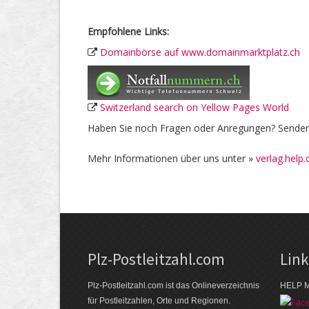
Empfohlene Links:
Domainbörse auf www.domainmarktplatz.ch
Switzerland search on Yellow Pages World
Haben Sie noch Fragen oder Anregungen? Senden 
Mehr Informationen über uns unter »
verlag.help.
Plz-Postleitzahl.com
Lin
Plz-Postleitzahl.com ist das Onlineverzeichnis
HELP M
für Postleitzahlen, Orte und Regionen.