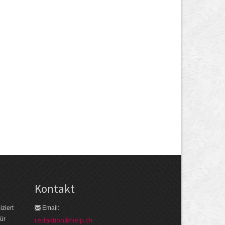
Kontakt
ziert
Email:
ür
redaktion@help.ch