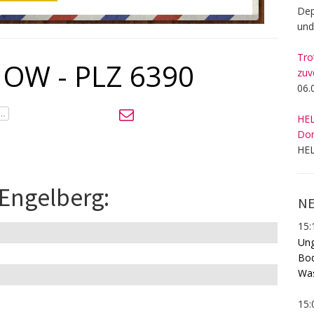
Dep
und
Tro
 OW - PLZ 6390
zuv
06.
HEL
Dom
HEL
 Engelberg:
NE
15:
Ung
Bod
Was
15: