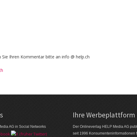
Sie Ihren Kommentar bitte an info @ help.ch
ch
ks
Ihre Werbeplattform
edia AG in Social Networks
Der Onlineverlag HELP Media AG publi
seit 1996 Konsumenten­informationen f