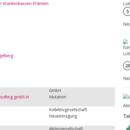
rer Krankenkassen-Prämien
5
Näc
gelberg
25
Näc
:
GmbH
nsulting gmbh in
Mutation
Akt
Kollektivgesellschaft
Te
Neueintragung
Aktiengesellschaft