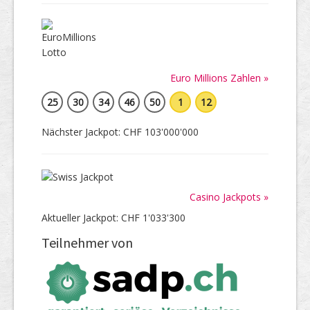
Euro Millions Zahlen »
25
30
34
46
50
1
12
Nächster Jackpot: CHF 103'000'000
Casino Jackpots »
Aktueller Jackpot: CHF 1'033'300
Teilnehmer von