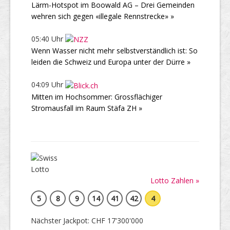
Lärm-Hotspot im Boowald AG – Drei Gemeinden
wehren sich gegen «illegale Rennstrecke» »
05:40 Uhr
Wenn Wasser nicht mehr selbstverständlich ist: So
leiden die Schweiz und Europa unter der Dürre »
04:09 Uhr
Mitten im Hochsommer: Grossflächiger
Stromausfall im Raum Stäfa ZH »
Lotto Zahlen »
5
8
9
14
41
42
4
Nächster Jackpot: CHF 17'300'000