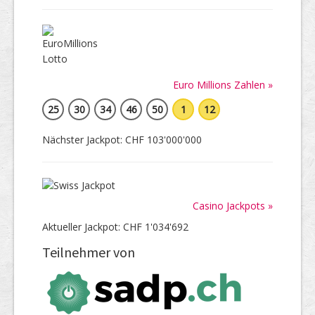
Euro Millions Zahlen »
25
30
34
46
50
1
12
Nächster Jackpot: CHF 103'000'000
Casino Jackpots »
Aktueller Jackpot: CHF 1'034'692
Teilnehmer von