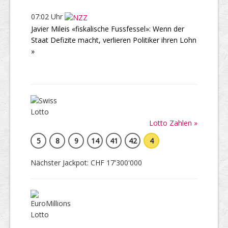
07:02 Uhr
Javier Mileis «fiskalische Fussfessel»: Wenn der
Staat Defizite macht, verlieren Politiker ihren Lohn
»
Lotto Zahlen »
5
8
9
14
41
42
4
Nächster Jackpot: CHF 17'300'000