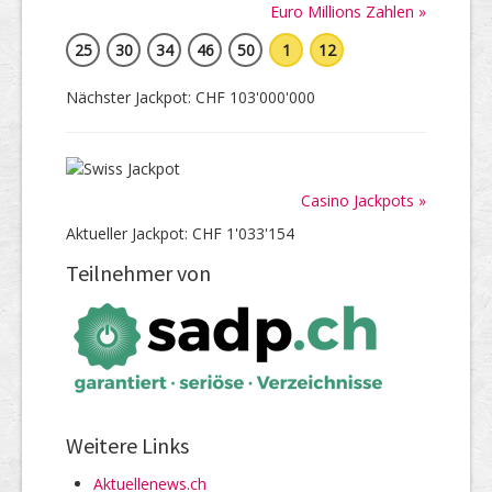
Euro Millions Zahlen »
25
30
34
46
50
1
12
Nächster Jackpot: CHF 103'000'000
Casino Jackpots »
Aktueller Jackpot: CHF 1'033'154
Teilnehmer von
Weitere Links
Aktuellenews.ch