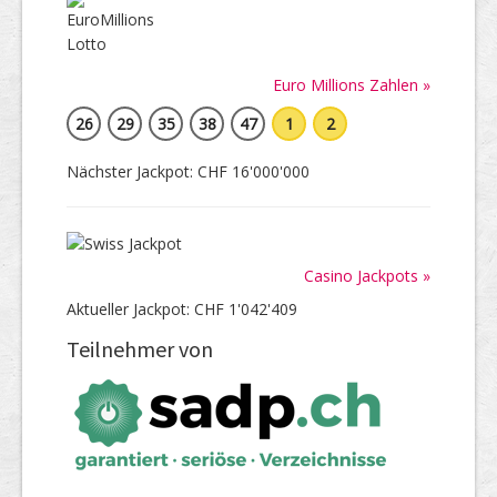
Euro Millions Zahlen »
26
29
35
38
47
1
2
Nächster Jackpot: CHF 16'000'000
Casino Jackpots »
Aktueller Jackpot: CHF 1'042'409
Teilnehmer von