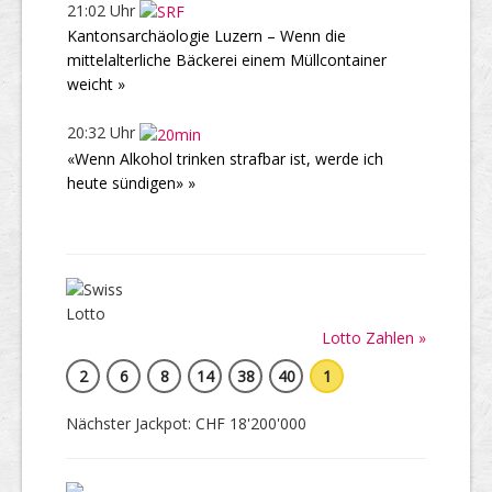
21:02 Uhr
Kantonsarchäologie Luzern – Wenn die
mittelalterliche Bäckerei einem Müllcontainer
weicht »
20:32 Uhr
«Wenn Alkohol trinken strafbar ist, werde ich
heute sündigen» »
Lotto Zahlen »
2
6
8
14
38
40
1
Nächster Jackpot: CHF 18'200'000