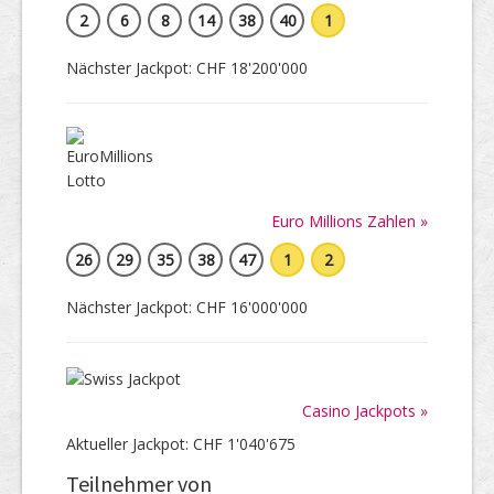
2
6
8
14
38
40
1
Nächster Jackpot: CHF 18'200'000
Euro Millions Zahlen »
26
29
35
38
47
1
2
Nächster Jackpot: CHF 16'000'000
Casino Jackpots »
Aktueller Jackpot: CHF 1'040'675
Teilnehmer von