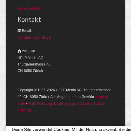
www.help.ch
Kontakt
Email:
redaktion@help.ch
Adresse:
HELP Media AG
Thurgauerstrasse 40
CH-8050 Zürich
Copyright © 1996-2026 HELP Media AG, Thurgauer­strasse
Im­pres­
40, CH-8050 Zürich. Alle Angaben ohne Gewähr.
sum
AGB, Nut­zungs­bedin­gungen, Daten­schutz­er­
/
klärung
Diese Site verwendet Cookies. Mit der Nutzung akzept. Sie di