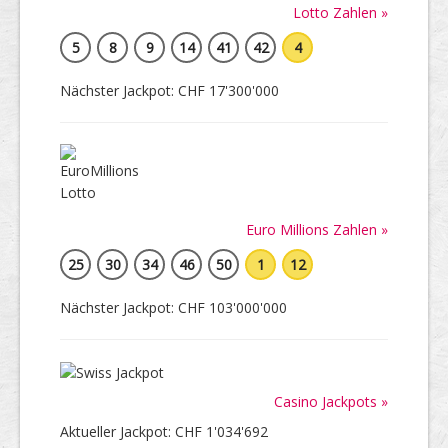
Lotto Zahlen »
5
8
9
14
41
42
4
Nächster Jackpot: CHF 17'300'000
Euro Millions Zahlen »
25
30
34
46
50
1
12
Nächster Jackpot: CHF 103'000'000
Casino Jackpots »
Aktueller Jackpot: CHF 1'034'692