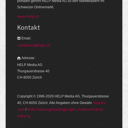
portalen gehört HELP Media AG zu den Markt­leadern im
Schweizer Onlinemarkt.
www.help.ch
Kontakt
Email:
redaktion@help.ch
Adresse:
HELP Media AG
Thurgauerstrasse 40
CH-8050 Zürich
Copyright © 1996-2026 HELP Media AG, Thurgauer­strasse
Im­pres­
40, CH-8050 Zürich. Alle Angaben ohne Gewähr.
sum
AGB, Nut­zungs­bedin­gungen, Daten­schutz­er­
/
klärung