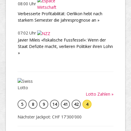
08:00 Uhr
Verbesserte Profitabilität: Oerlikon hebt nach
starkem Semester die Jahresprognose an »
07:02 Uhr
Javier Mileis «fiskalische Fussfessel»: Wenn der
Staat Defizite macht, verlieren Politiker ihren Lohn
»
Lotto Zahlen »
5
8
9
14
41
42
4
Nächster Jackpot: CHF 17'300'000