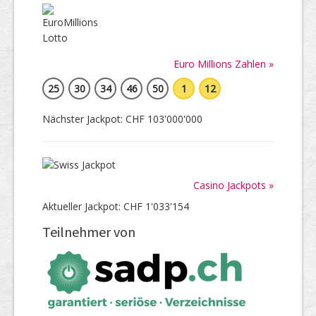
Euro Millions Zahlen »
25
30
34
46
50
1
12
Nächster Jackpot: CHF 103'000'000
Casino Jackpots »
Aktueller Jackpot: CHF 1'033'154
Teilnehmer von