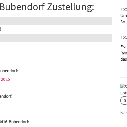
 Bubendorf Zustellung:
16:
Umd
So 
g
15:
Fra
Rai
das
ubendorf:
n 2026
endorf:
5
Näc
4416 Bubendorf: