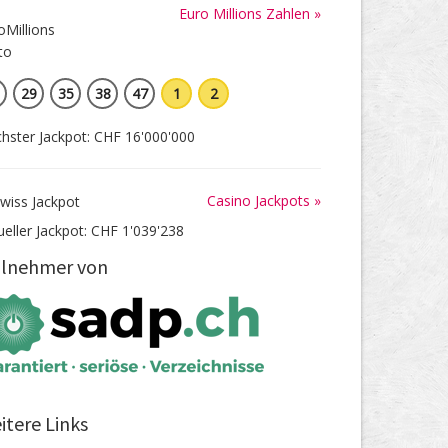
Euro Millions Zahlen »
29
35
38
47
1
2
hster Jackpot: CHF 16'000'000
Casino Jackpots »
ueller Jackpot: CHF 1'039'238
ilnehmer von
itere Links