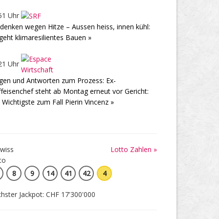
51 Uhr
enken wegen Hitze – Aussen heiss, innen kühl:
geht klimaresilientes Bauen »
21 Uhr
gen und Antworten zum Prozess: Ex-
ffeisenchef steht ab Montag erneut vor Gericht:
 Wichtigste zum Fall Pierin Vincenz »
Lotto Zahlen »
8
9
14
41
42
4
hster Jackpot: CHF 17'300'000