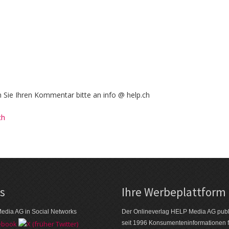
Sie Ihren Kommentar bitte an info @ help.ch
ch
ks
Ihre Werbeplattform
edia AG in Social Networks
Der Onlineverlag HELP Media AG publi
seit 1996 Konsumenten­informationen f