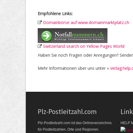
Empfohlene Links:
Domainbörse auf www.domainmarktplatz.ch
Switzerland search on Yellow Pages World
Haben Sie noch Fragen oder Anregungen? Senden 
Mehr Informationen über uns unter »
verlag.help.
Plz-Postleitzahl.com
Lin
Plz-Postleitzahl.com ist das Onlineverzeichnis
HELP M
für Postleitzahlen, Orte und Regionen.