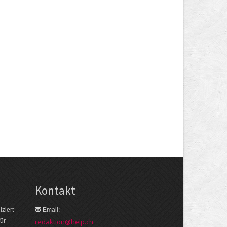
Kontakt
ziert
Email:
ür
redaktion@help.ch