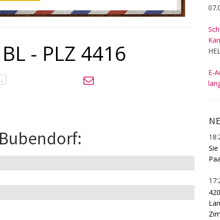
07.
Sch
Kan
 BL - PLZ 4416
HEL
E-A
lan
NE
 Bubendorf:
18:
Sie
Paa
17:
420
Lan
Zim