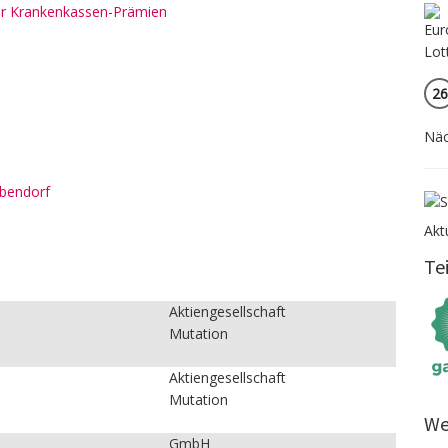
rer Krankenkassen-Prämien
26
Näc
ubendorf
Akt
Te
:
Aktiengesellschaft
Mutation
Aktiengesellschaft
Mutation
We
GmbH