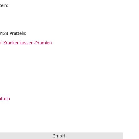
eln:
133 Pratteln:
rer Krankenkassen-Prämien
tteln
:
GmbH