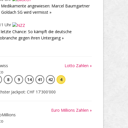
 Medikamente angewiesen: Marcel Baumgartner
 Goldach SG wird vermisst »
11 Uhr
 letzte Chance: So kämpft die deutsche
obranche gegen ihren Untergang »
Lotto Zahlen »
8
9
14
41
42
4
hster Jackpot: CHF 17'300'000
Euro Millions Zahlen »