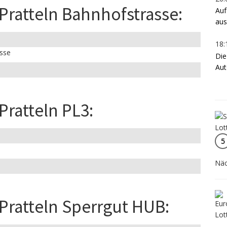
 Pratteln Bahnhofstrasse:
Auf
aus
18:
asse
Die
Aut
Pratteln PL3:
5
Näc
 Pratteln Sperrgut HUB: