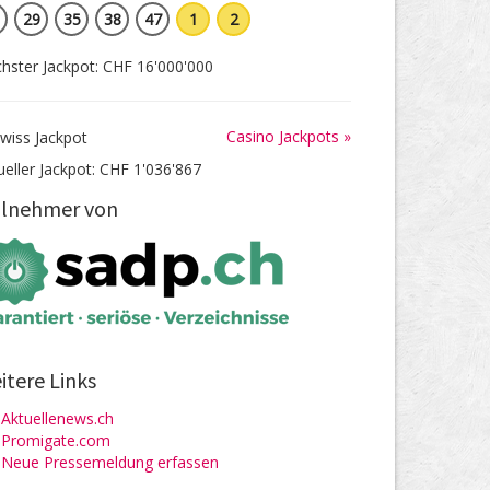
29
35
38
47
1
2
hster Jackpot: CHF 16'000'000
Casino Jackpots »
ueller Jackpot: CHF 1'036'867
ilnehmer von
itere Links
Aktuellenews.ch
Promigate.com
Neue Pressemeldung erfassen