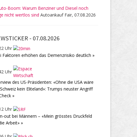
uto-Boom: Warum Benziner und Diesel noch
ge nicht wertlos sind
Autoankauf Fair, 07.08.2026
WSTICKER -
07.08.2026
22 Uhr
i Faktoren erhöhen das Demenzrisiko deutlich »
42 Uhr
erview des US-Präsidenten: «Ohne die USA wäre
 Schweiz kein Eliteland»: Trumps neuster Angriff
Check »
12 Uhr
n-out bei Männern – «Mein grösstes Druckfeld
 die Arbeit» »
06 Uhr