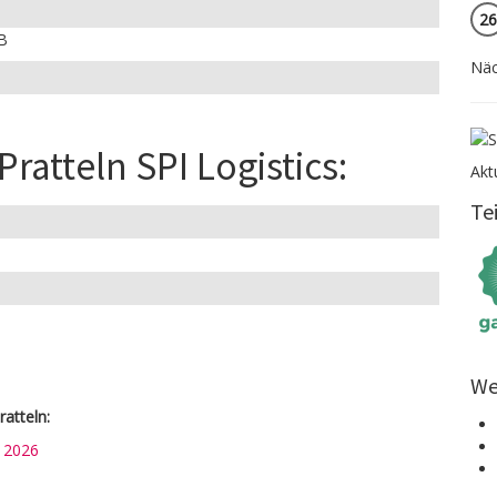
26
UB
Näc
Pratteln SPI Logistics:
Akt
Te
We
atteln:
n 2026