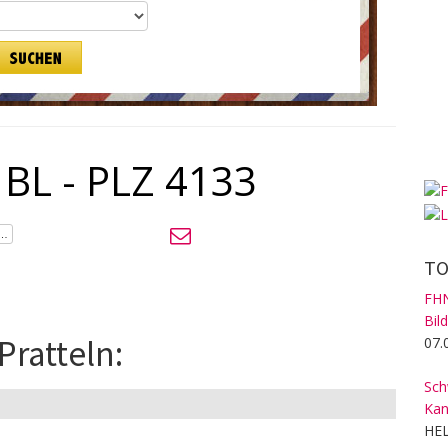
 BL - PLZ 4133
TO
FHN
Bil
Pratteln:
07.
Sch
Kan
HEL