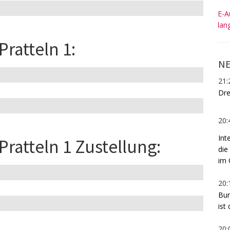
E-A
lan
Pratteln 1:
NE
21:
Dre
20:
Int
Pratteln 1 Zustellung:
die
im 
20:
Bur
ist
20: