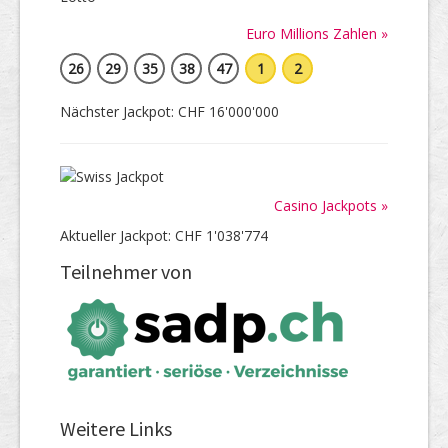
Euro Millions Zahlen »
26
29
35
38
47
1
2
Nächster Jackpot: CHF 16'000'000
Casino Jackpots »
Aktueller Jackpot: CHF 1'038'774
Teilnehmer von
Weitere Links