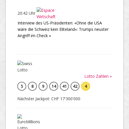
20:42 Uhr
Interview des US-Präsidenten: «Ohne die USA
wäre die Schweiz kein Eliteland»: Trumps neuster
Angriff im Check »
Lotto Zahlen »
5
8
9
14
41
42
4
Nächster Jackpot: CHF 17'300'000