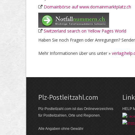
Domainbörse auf www.domainmarktplatz.ch
Switzerland search on Yellow Pages World
Haben Sie noch Fragen oder Anregungen? Senden 
Mehr Informationen über uns unter »
verlag.help.
Plz-Postleitzahl.com
Lin
Plz-Postleitzahl.com ist das Onlineverzeichnis
HELP M
für Postleitzahlen, Orte und Regionen.
Alle Angaben ohne Gewähr