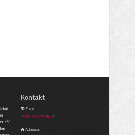
Kontakt
ziert
Email:
ür
redaktion@help.ch
er 150
len
Adresse: