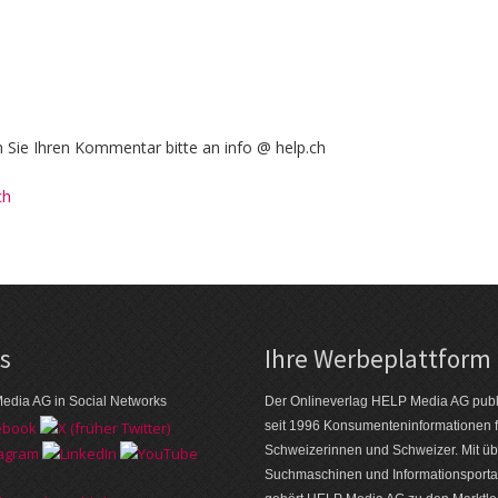
Sie Ihren Kommentar bitte an info @ help.ch
ch
ks
Ihre Werbeplattform
edia AG in Social Networks
Der Onlineverlag HELP Media AG publi
seit 1996 Konsumenten­informationen f
Schweizerinnen und Schweizer. Mit üb
Suchmaschinen und Informations­porta