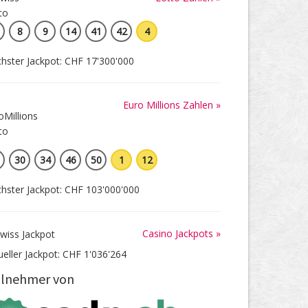
8
9
14
41
42
4
hster Jackpot: CHF 17'300'000
Euro Millions Zahlen »
30
34
46
50
1
12
hster Jackpot: CHF 103'000'000
Casino Jackpots »
ueller Jackpot: CHF 1'036'264
ilnehmer von