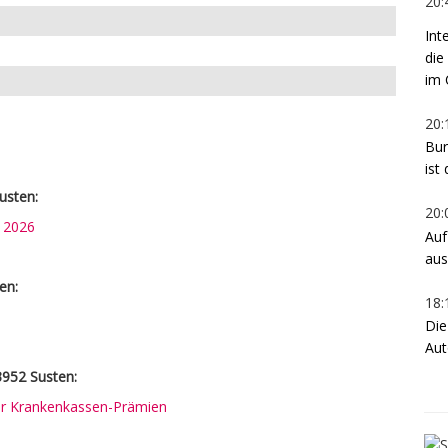
20:
Int
die
im 
20:
Bur
ist
usten:
20:
n 2026
Auf
aus
en:
18:
Die
Aut
3952 Susten:
rer Krankenkassen-Prämien