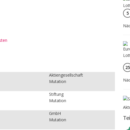
5
Näc
sten
:
25
Aktiengesellschaft
Näc
Mutation
Stiftung
Mutation
Akt
GmbH
Te
Mutation