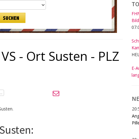
TO
FHN
Bil
07.
Sch
Kan
VS - Ort Susten - PLZ
HEL
E-A
lan
NE
20:
Susten.
Ang
Pill
 Susten: