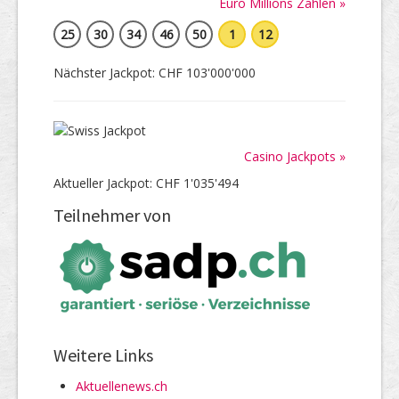
Euro Millions Zahlen »
25
30
34
46
50
1
12
Nächster Jackpot: CHF 103'000'000
Casino Jackpots »
Aktueller Jackpot: CHF 1'035'494
Teilnehmer von
Weitere Links
Aktuellenews.ch