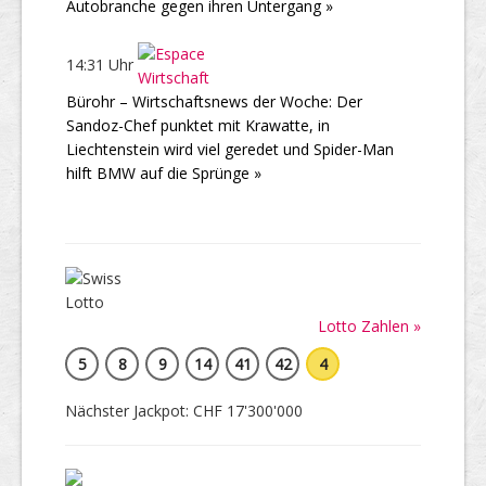
Autobranche gegen ihren Untergang »
14:31 Uhr
Bürohr – Wirtschaftsnews der Woche: Der
Sandoz-Chef punktet mit Krawatte, in
Liechtenstein wird viel geredet und Spider-Man
hilft BMW auf die Sprünge »
Lotto Zahlen »
5
8
9
14
41
42
4
Nächster Jackpot: CHF 17'300'000