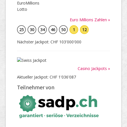
Euro Millions Zahlen »
25
30
34
46
50
1
12
Nächster Jackpot: CHF 103'000'000
Casino Jackpots »
Aktueller Jackpot: CHF 1'036'087
Teilnehmer von