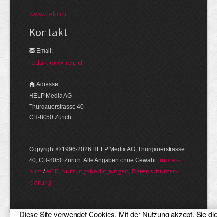
www.help.ch
Kontakt
Email:
redaktion@help.ch
Adresse:
HELP Media AG
Thurgauerstrasse 40
CH-8050 Zürich
Copyright © 1996-2026 HELP Media AG, Thurgauer­strasse
Im­pres­
40, CH-8050 Zürich. Alle Angaben ohne Gewähr.
sum
AGB, Nut­zungs­bedin­gungen, Daten­schutz­er­
/
klärung
Diese Site verwendet Cookies. Mit der Nutzung akzept. Sie di