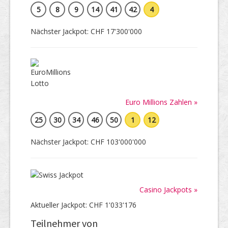
5
8
9
14
41
42
4
Nächster Jackpot: CHF 17'300'000
Euro Millions Zahlen »
25
30
34
46
50
1
12
Nächster Jackpot: CHF 103'000'000
Casino Jackpots »
Aktueller Jackpot: CHF 1'033'176
Teilnehmer von